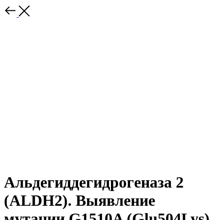
Альдегиддегидрогеназа 2
(ALDH2). Выявление
мутации G1510A (Glu504Lys)