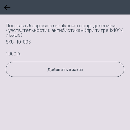
Посев на Ureaplasma urealyticum с определением
чувствительности к антибиотикам (при титре 1х10^4
и выше)
SKU:
10-003
р.
1 000
Добавить в заказ