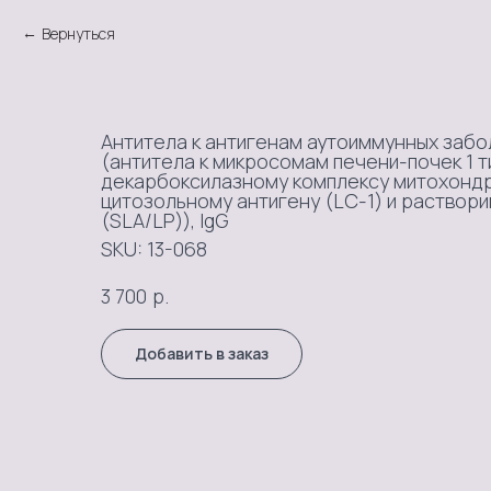
Вернуться
Антитела к антигенам аутоиммунных забо
(антитела к микросомам печени-почек 1 ти
декарбоксилазному комплексу митохондр
цитозольному антигену (LC-1) и раствор
(SLA/LP)), IgG
SKU:
13-068
р.
3 700
Добавить в заказ