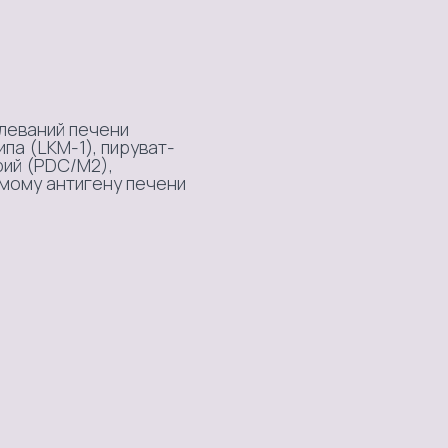
леваний печени
па (LKM-1), пируват-
ий (PDC/М2),
имому антигену печени