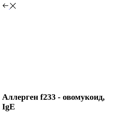
Аллерген f233 - овомукоид,
IgE