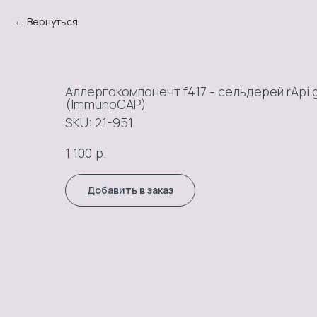
Вернуться
Аллергокомпонент f417 - сельдерей rApi g 1
(ImmunoCAP)
SKU:
21-951
р.
1 100
Добавить в заказ