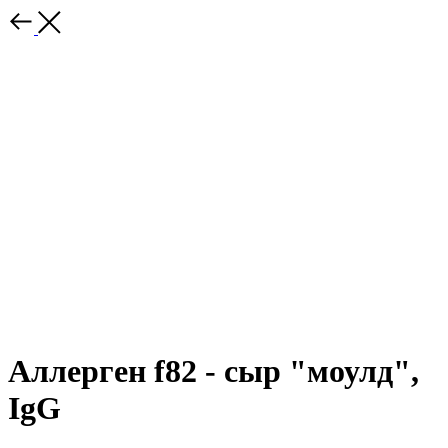
Аллерген f82 - сыр "моулд",
IgG