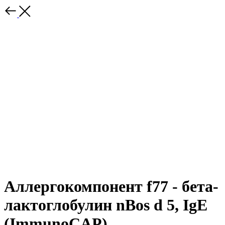
Аллергокомпонент f77 - бета-
лактоглобулин nBos d 5, IgE
(ImmunoCAP)