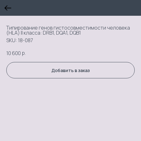
Типирование генов гистосовместимости человека
(HLA) II класса: DRB1, DQA1, DQB1
SKU:
18-087
р.
10 600
Добавить в заказ