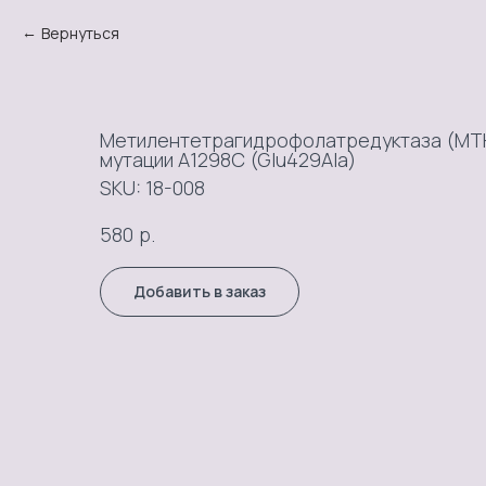
Вернуться
Метилентетрагидрофолатредуктаза (MTH
мутации A1298C (Glu429Ala)
SKU:
18-008
р.
580
Добавить в заказ