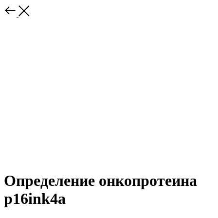
Определение онкопротеина
р16ink4a