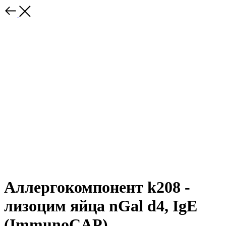
Аллергокомпонент k208 -
лизоцим яйца nGal d4, IgE
(ImmunoCAP)