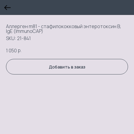
Аллерген m81 - стафилококковый энтеротоксин В,
IgE (ImmunoCAP)
SKU:
21-841
р.
1 050
Добавить в заказ