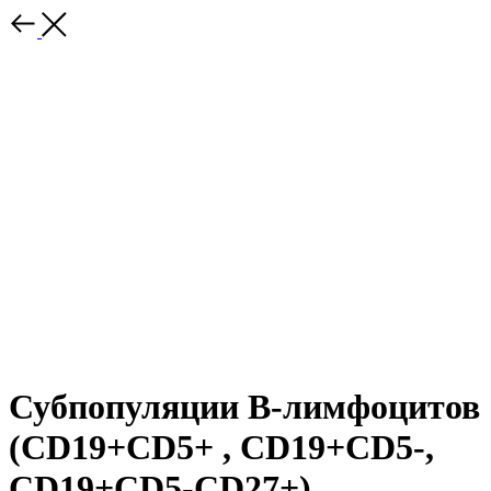
Субпопуляции В-лимфоцитов
(CD19+CD5+ , CD19+CD5-,
CD19+CD5-CD27+)