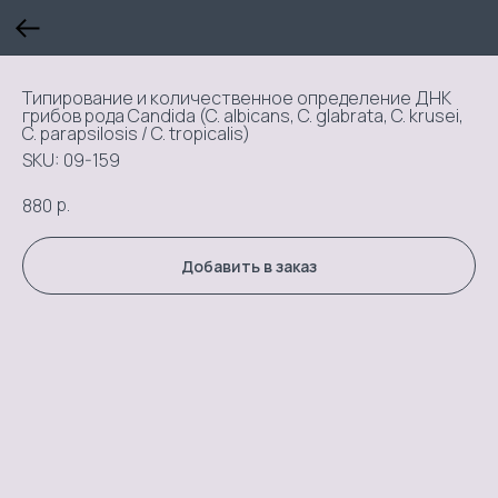
Типирование и количественное определение ДНК
грибов рода Candida (C. albicans, C. glabrata, C. krusei,
C. parapsilosis / C. tropicalis)
SKU:
09-159
р.
880
Добавить в заказ