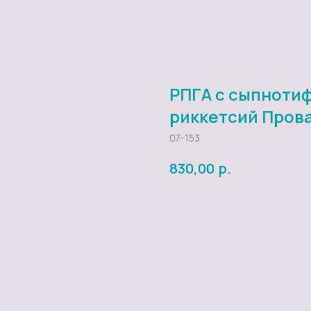
РПГА с сыпноти
риккетсий Пров
07-153
р.
830,00
Добавить в заказ