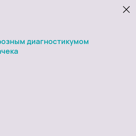
фозным диагностикумом
ачека