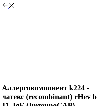
Аллергокомпонент k224 -
латекс (recombinant) rHev b
11, IgE (ImmunoCAP)